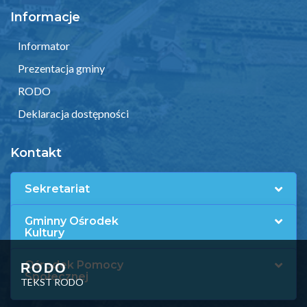
Informacje
Informator
Prezentacja gminy
RODO
Deklaracja dostępności
Kontakt
Sekretariat
Gminny Ośrodek
Kultury
Ośrodek Pomocy
RODO
Społecznej
TEKST RODO