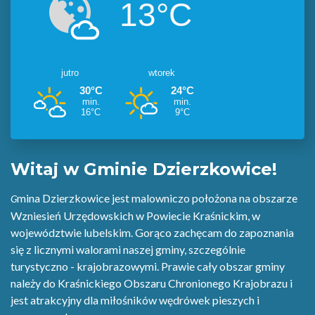
Godzina po godzinie
Na 45 dni
Witaj w Gminie Dzierzkowice!
Linki do prognoz są słabo widoczne. Zmień kolor tła lub
linków.
mina Dzierzkowice
jest malowniczo położona na obszarze
G
Wzniesień Urzędowskich w Powiecie Kraśnickim, w
województwie lubelskim. Gorąco zachęcam do zapoznania
się z licznymi walorami naszej gminy, szczególnie
turystyczno - krajobrazowymi. Prawie cały obszar gminy
należy do Kraśnickiego Obszaru Chronionego Krajobrazu i
jest atrakcyjny dla miłośników wędrówek pieszych i