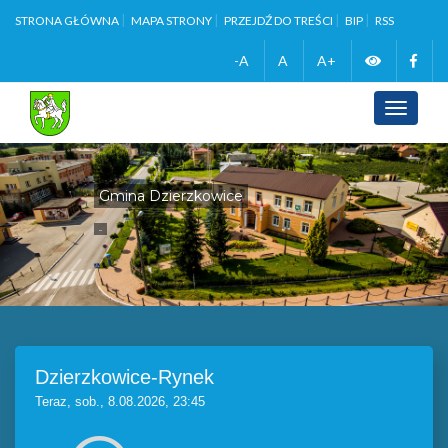
STRONA GŁÓWNA
MAPA STRONY
PRZEJDŹ DO TREŚCI
BIP
RSS
Zmień
Face
-A
A
A+
wersję
Toggle
navigati
kontrasto
Gmina Dzierzkowice
...