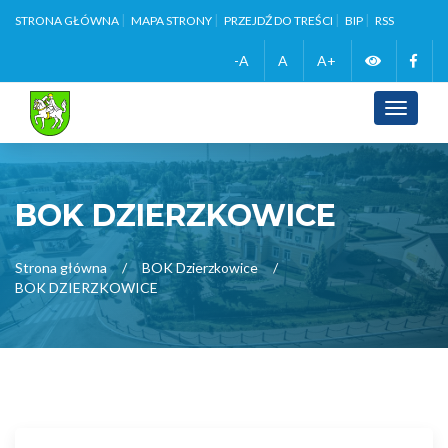
STRONA GŁÓWNA
MAPA STRONY
PRZEJDŹ DO TREŚCI
BIP
RSS
Zmień
Face
-A
A
A+
wersję
Toggle
navigati
kontrasto
BOK DZIERZKOWICE
Strona główna
BOK Dzierzkowice
BOK DZIERZKOWICE