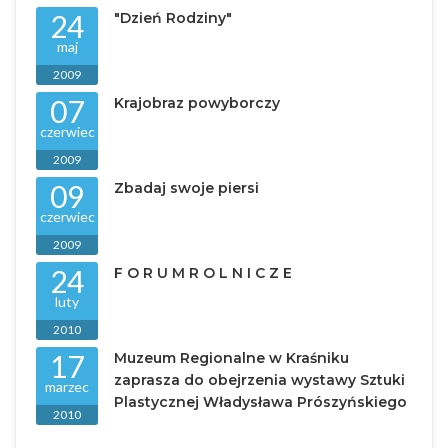
24
"Dzień Rodziny"
maj
2009
07
Krajobraz powyborczy
czerwiec
2009
09
Zbadaj swoje piersi
czerwiec
2009
24
F O R U M R O L N I C Z E
luty
2010
17
Muzeum Regionalne w Kraśniku
zaprasza do obejrzenia wystawy Sztuki
marzec
Plastycznej Władysława Prószyńskiego
2010