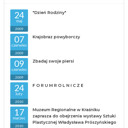
24
"Dzień Rodziny"
maj
2009
07
Krajobraz powyborczy
czerwiec
2009
09
Zbadaj swoje piersi
czerwiec
2009
24
F O R U M R O L N I C Z E
luty
2010
17
Muzeum Regionalne w Kraśniku
zaprasza do obejrzenia wystawy Sztuki
marzec
Plastycznej Władysława Prószyńskiego
2010