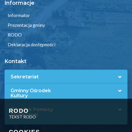
Informacje
Informator
Prezentacja gminy
RODO
Deklaracja dostępności
Kontakt
Sekretariat
Gminny Ośrodek
Kultury
Ośrodek Pomocy
RODO
Społecznej
TEKST RODO