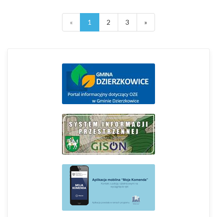
«
1
2
3
»