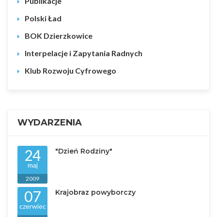
Publikacje
Polski Ład
BOK Dzierzkowice
Interpelacje i Zapytania Radnych
Klub Rozwoju Cyfrowego
WYDARZENIA
24
"Dzień Rodziny"
maj
2009
07
Krajobraz powyborczy
czerwiec