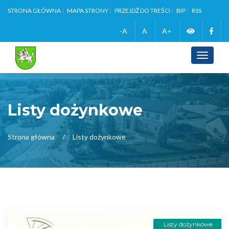
STRONA GŁÓWNA
MAPA STRONY
PRZEJDŹ DO TREŚCI
BIP
RSS
Zmień
Face
-A
A
A+
wersję
Toggle
navigati
kontrasto
Listy dożynkowe
Strona główna
Listy dożynkowe
Listy dożynkowe