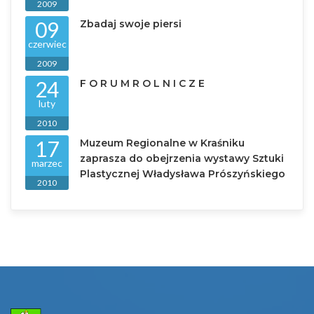
2009
09
Zbadaj swoje piersi
czerwiec
2009
24
F O R U M R O L N I C Z E
luty
2010
17
Muzeum Regionalne w Kraśniku
zaprasza do obejrzenia wystawy Sztuki
marzec
Plastycznej Władysława Prószyńskiego
2010