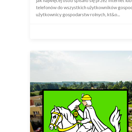
jak najwięcej osób spisało się przez Internet l
telefonów do wszystkich użytkowników gospod
użytkownicy gospodarstw rolnych, kt&o...