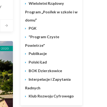
Wieloletni Rządowy
y
Program „Posiłek w szkole i w
domu”
PGK
"Program Czyste
Powietrze"
y 2020
Publikacje
Polski Ład
BOK Dzierzkowice
Interpelacje i Zapytania
Radnych
Klub Rozwoju Cyfrowego