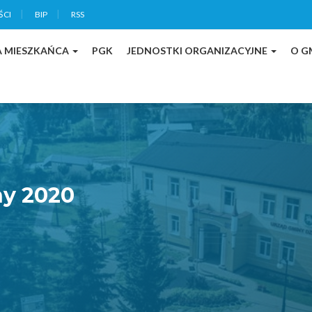
ŚCI
BIP
RSS
A MIESZKAŃCA
PGK
JEDNOSTKI ORGANIZACYJNE
O G
ny 2020