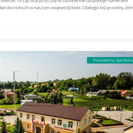
ub telefon. Urząd Statystyczny w Lublinie nie dysponuje numerami
arstw rolnych w naszym województwie. Dlatego też prosimy, żeb
Powszechny Spis Roln