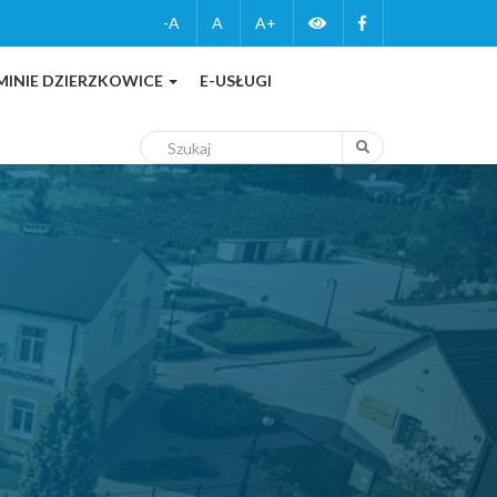
Zmień
Facebook
-A
A
A+
wersję
MINIE DZIERZKOWICE
E-USŁUGI
kontrastową
Szukaj
Szukaj