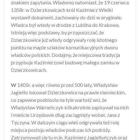
znakiem zapytania. Wiadomo natomiast, że 19 czerwca
1358r. w Dzierzkowicach król Kazimierz Wielki
wystawił dokument, zachowany do dziś w oryginale.
Władca był wtedy w drodze z Lublina do Krakowa.
Istnieją więc podstawy, by przypuszczać, że
Dzierzkowice już wtedy odgrywały rolę istotnego
punktu na mapie szlaków komunikacyjnych dworu
władców polskich. Dodajmy, że miejscowa tradycja
przypisuje Kazimierzowi budowę małego zamku w
Dzierzkowicach.
W
1405r. a więc równo przed 500 laty, Władysław
Jagiełło lokował Dzierzkowice na prawie niemieckim,
co zapewne podniosło na tyle wartość wsi, że
Władysław Warneńczyk kilkakrotnie zapisywał na nich
i mieście Urzędowie dług zaciągnięty wobec Jana z
Tęczyna. W dalszym ciągu wieś odgrywała też rolę
miejsca postoju władców podczas ich podróży.
Zatrzymywali się tu m.in. Kazimierz Jagiellończyk oraz