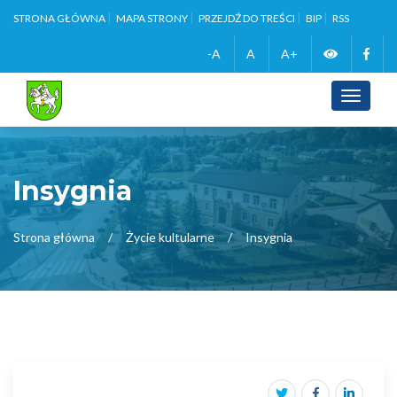
STRONA GŁÓWNA
MAPA STRONY
PRZEJDŹ DO TREŚCI
BIP
RSS
Zmień
Face
-A
A
A+
wersję
Toggle
navigati
kontrasto
Insygnia
Strona główna
Życie kultularne
Insygnia