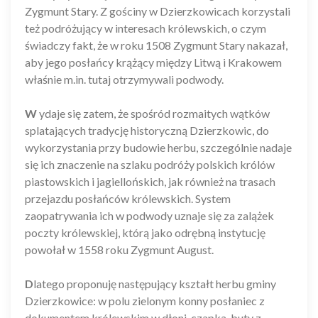
Zygmunt Stary. Z gościny w Dzierzkowicach korzystali
też podróżujący w interesach królewskich, o czym
świadczy fakt, że w roku 1508 Zygmunt Stary nakazał,
aby jego posłańcy krążący między Litwą i Krakowem
właśnie m.in. tutaj otrzymywali podwody.
W
ydaje się zatem, że spośród rozmaitych wątków
splatających tradycję historyczną Dzierzkowic, do
wykorzystania przy budowie herbu, szczególnie nadaje
się ich znaczenie na szlaku podróży polskich królów
piastowskich i jagiellońskich, jak również na trasach
przejazdu posłańców królewskich. System
zaopatrywania ich w podwody uznaje się za zalążek
poczty królewskiej, którą jako odrębną instytucję
powołał w 1558 roku Zygmunt August.
D
latego proponuję następujący kształt herbu gminy
Dzierzkowice: w polu zielonym konny posłaniec z
dokumentem królewskim w dłoni, czapka, buty z