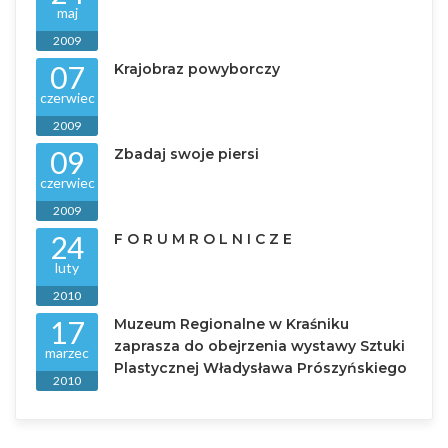
maj
2009
07
Krajobraz powyborczy
czerwiec
2009
09
Zbadaj swoje piersi
czerwiec
2009
24
F O R U M R O L N I C Z E
luty
2010
17
Muzeum Regionalne w Kraśniku
zaprasza do obejrzenia wystawy Sztuki
marzec
Plastycznej Władysława Prószyńskiego
2010