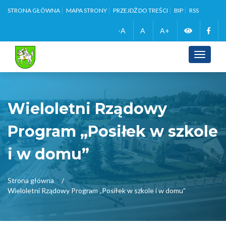
STRONA GŁÓWNA
MAPA STRONY
PRZEJDŹ DO TREŚCI
BIP
RSS
Zmień
Face
-A
A
A+
wersję
Toggle
navigati
kontrasto
Wieloletni Rządowy
Program „Posiłek w szkole
i w domu”
Strona główna
Wieloletni Rządowy Program „Posiłek w szkole i w domu”