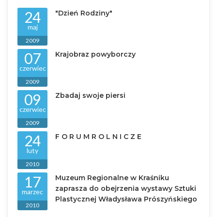
24
"Dzień Rodziny"
maj
2009
07
Krajobraz powyborczy
czerwiec
2009
09
Zbadaj swoje piersi
czerwiec
2009
24
F O R U M R O L N I C Z E
luty
2010
17
Muzeum Regionalne w Kraśniku
zaprasza do obejrzenia wystawy Sztuki
marzec
Plastycznej Władysława Prószyńskiego
2010