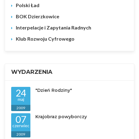
Polski Ład
BOK Dzierzkowice
Interpelacje i Zapytania Radnych
Klub Rozwoju Cyfrowego
WYDARZENIA
24
"Dzień Rodziny"
maj
2009
07
Krajobraz powyborczy
czerwiec
2009