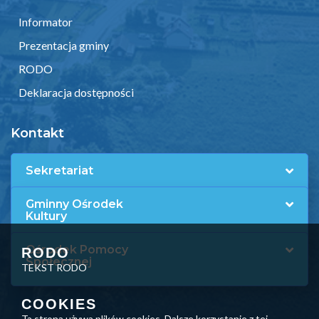
Informator
Prezentacja gminy
RODO
Deklaracja dostępności
Kontakt
Sekretariat
Gminny Ośrodek
Kultury
Ośrodek Pomocy
RODO
Społecznej
TEKST RODO
COOKIES
Ta strona używa plików cookies. Dalsze korzystanie z tej