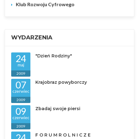
Klub Rozwoju Cyfrowego
WYDARZENIA
24
"Dzień Rodziny"
maj
2009
07
Krajobraz powyborczy
czerwiec
2009
09
Zbadaj swoje piersi
czerwiec
2009
24
F O R U M R O L N I C Z E