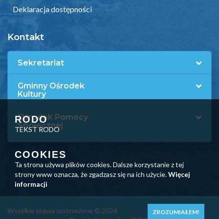
Deklaracja dostępności
Kontakt
Sekretariat
Gminny Ośrodek
Kultury
Ośrodek Pomocy
RODO
Społecznej
TEKST RODO
COOKIES
Ta strona używa plików cookies. Dalsze korzystanie z tej
strony www oznacza, że zgadzasz się na ich użycie.
Więcej
informacji
Wszelkie prawa zastrzeżone © 2026
ZROZUMIAŁEM!