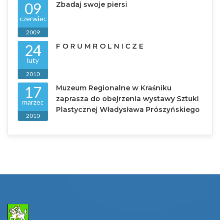
09
Zbadaj swoje piersi
czerwiec
2009
24
F O R U M R O L N I C Z E
luty
2010
17
Muzeum Regionalne w Kraśniku
zaprasza do obejrzenia wystawy Sztuki
marzec
Plastycznej Władysława Prószyńskiego
2010