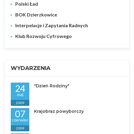
Polski Ład
BOK Dzierzkowice
Interpelacje i Zapytania Radnych
Klub Rozwoju Cyfrowego
WYDARZENIA
24
"Dzień Rodziny"
maj
2009
07
Krajobraz powyborczy
czerwiec
2009