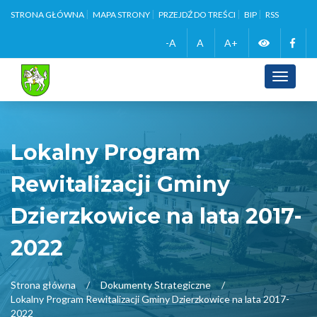
STRONA GŁÓWNA
MAPA STRONY
PRZEJDŹ DO TREŚCI
BIP
RSS
Zmień
Face
-A
A
A+
wersję
Toggle
navigati
kontrasto
Lokalny Program
Rewitalizacji Gminy
Dzierzkowice na lata 2017-
2022
Strona główna
Dokumenty Strategiczne
Lokalny Program Rewitalizacji Gminy Dzierzkowice na lata 2017-
2022