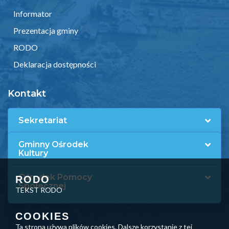
Informator
Prezentacja gminy
RODO
Deklaracja dostępności
Kontakt
Sekretariat
Gminny Ośrodek
Kultury
Ośrodek Pomocy
RODO
Społecznej
TEKST RODO
COOKIES
Ta strona używa plików cookies. Dalsze korzystanie z tej