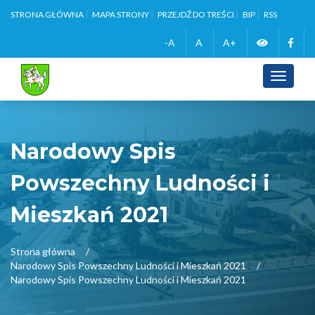
STRONA GŁÓWNA
MAPA STRONY
PRZEJDŹ DO TREŚCI
BIP
RSS
Zmień
Face
-A
A
A+
wersję
Toggle
navigati
kontrasto
Narodowy Spis
Powszechny Ludności i
Mieszkań 2021
Strona główna
Narodowy Spis Powszechny Ludności i Mieszkań 2021
Narodowy Spis Powszechny Ludności i Mieszkań 2021