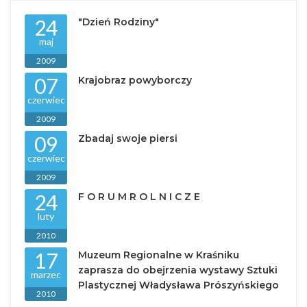
24
"Dzień Rodziny"
maj
2009
07
Krajobraz powyborczy
czerwiec
2009
09
Zbadaj swoje piersi
czerwiec
2009
24
F O R U M R O L N I C Z E
luty
2010
17
Muzeum Regionalne w Kraśniku
zaprasza do obejrzenia wystawy Sztuki
marzec
Plastycznej Władysława Prószyńskiego
2010