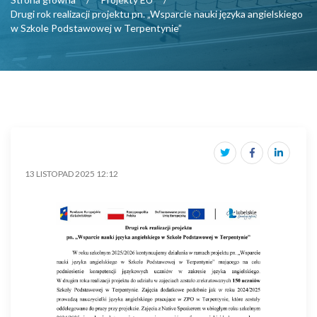
Drugi rok realizacji projektu pn. „Wsparcie nauki języka angielskiego
w Szkole Podstawowej w Terpentynie”
13 LISTOPAD 2025 12:12