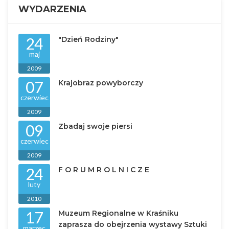
WYDARZENIA
24
"Dzień Rodziny"
maj
2009
07
Krajobraz powyborczy
czerwiec
2009
09
Zbadaj swoje piersi
czerwiec
2009
24
F O R U M R O L N I C Z E
luty
2010
17
Muzeum Regionalne w Kraśniku
zaprasza do obejrzenia wystawy Sztuki
marzec