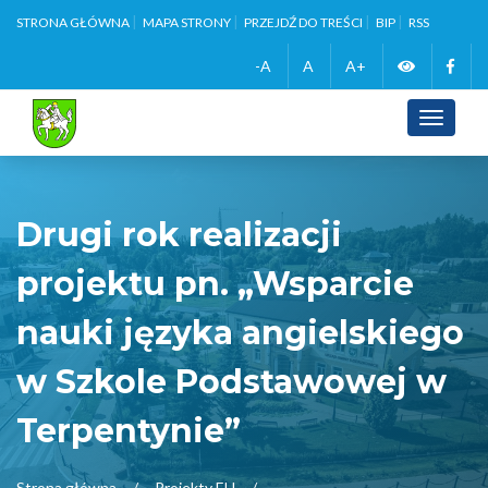
STRONA GŁÓWNA
MAPA STRONY
PRZEJDŹ DO TREŚCI
BIP
RSS
Zmień
Face
-A
A
A+
wersję
Toggle
navigati
kontrasto
Drugi rok realizacji
projektu pn. „Wsparcie
nauki języka angielskiego
w Szkole Podstawowej w
Terpentynie”
Strona główna
Projekty EU