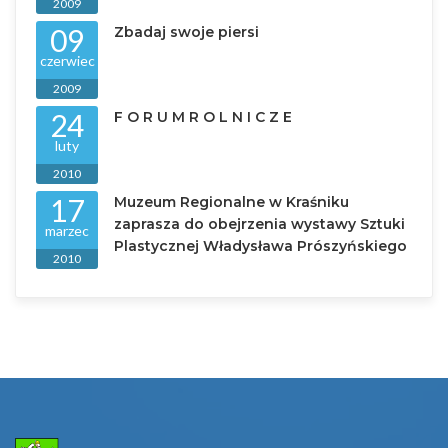
2009
09
Zbadaj swoje piersi
czerwiec
2009
24
F O R U M R O L N I C Z E
luty
2010
17
Muzeum Regionalne w Kraśniku
zaprasza do obejrzenia wystawy Sztuki
marzec
Plastycznej Władysława Prószyńskiego
2010