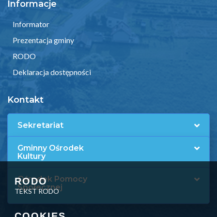
Informacje
Informator
Prezentacja gminy
RODO
Deklaracja dostępności
Kontakt
Sekretariat
Gminny Ośrodek
Kultury
Ośrodek Pomocy
RODO
Społecznej
TEKST RODO
COOKIES