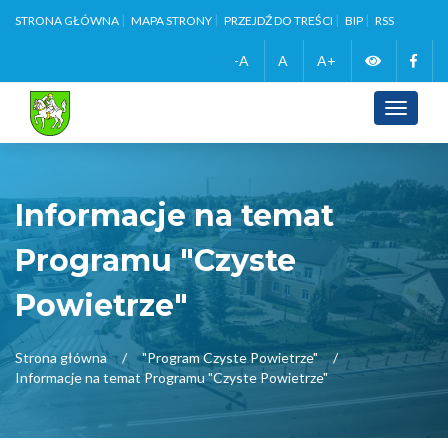
STRONA GŁÓWNA
MAPA STRONY
PRZEJDŹ DO TREŚCI
BIP
RSS
Zmień
Face
-A
A
A+
wersję
Toggle
navigati
kontrasto
Informacje na temat
Programu "Czyste
Powietrze"
Strona główna
"Program Czyste Powietrze"
Informacje na temat Programu "Czyste Powietrze"