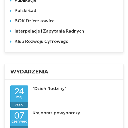
Polski Ład
BOK Dzierzkowice
Interpelacje i Zapytania Radnych
Klub Rozwoju Cyfrowego
WYDARZENIA
24
"Dzień Rodziny"
maj
2009
07
Krajobraz powyborczy
czerwiec