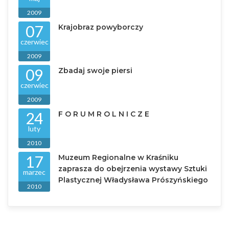
2009
07
Krajobraz powyborczy
czerwiec
2009
09
Zbadaj swoje piersi
czerwiec
2009
24
F O R U M R O L N I C Z E
luty
2010
17
Muzeum Regionalne w Kraśniku
zaprasza do obejrzenia wystawy Sztuki
marzec
Plastycznej Władysława Prószyńskiego
2010