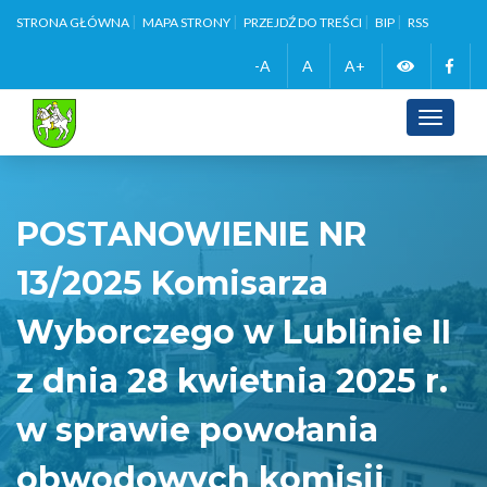
STRONA GŁÓWNA
MAPA STRONY
PRZEJDŹ DO TREŚCI
BIP
RSS
Zmień
Face
-A
A
A+
wersję
Toggle
navigati
kontrasto
POSTANOWIENIE NR
13/2025 Komisarza
Wyborczego w Lublinie II
z dnia 28 kwietnia 2025 r.
w sprawie powołania
obwodowych komisji