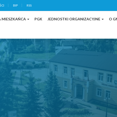
ŚCI
BIP
RSS
A MIESZKAŃCA
PGK
JEDNOSTKI ORGANIZACYJNE
O G