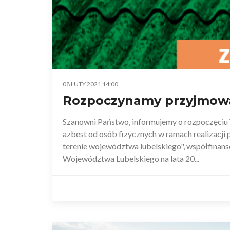
08 LUTY 2021 14:00
Rozpoczynamy przyjmowa
Szanowni Państwo, informujemy o rozpoczęciu 
azbest od osób fizycznych w ramach realizacj
terenie województwa lubelskiego", współfina
Województwa Lubelskiego na lata 20...