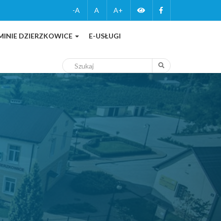
Zmień
Facebook
-A
A
A+
wersję
MINIE DZIERZKOWICE
E-USŁUGI
kontrastową
Szukaj
Szukaj