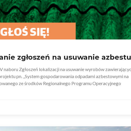
nie zgłoszeń na usuwanie azbestu
V naboru Zgłoszeń lokalizacji na usuwanie wyrobów zawierający
i projektu pn. „System gospodarowania odpadami azbestowymi na
nsowanego ze środków Regionalnego Programu Operacyjnego