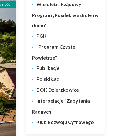
Wieloletni Rządowy
lności
Program „Posiłek w szkole i w
domu”
PGK
"Program Czyste
Powietrze"
Publikacje
Polski Ład
BOK Dzierzkowice
Interpelacje i Zapytania
Radnych
Klub Rozwoju Cyfrowego