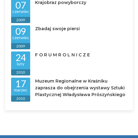
07
Krajobraz powyborczy
czerwiec
2009
09
Zbadaj swoje piersi
czerwiec
2009
24
F O R U M R O L N I C Z E
luty
2010
17
Muzeum Regionalne w Kraśniku
zaprasza do obejrzenia wystawy Sztuki
marzec
Plastycznej Władysława Prószyńskiego
2010