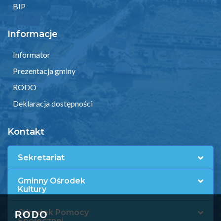
BIP
Informacje
Informator
Prezentacja gminy
RODO
Deklaracja dostępności
Kontakt
Sekretariat
Gminny Ośrodek
Kultury
Ośrodek Pomocy
RODO
Społecznej