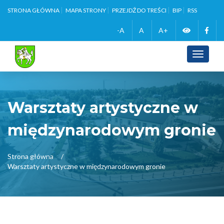
STRONA GŁÓWNA
MAPA STRONY
PRZEJDŹ DO TREŚCI
BIP
RSS
Zmień
Face
-A
A
A+
wersję
Toggle
navigati
kontrasto
Warsztaty artystyczne w
międzynarodowym gronie
Strona główna
Warsztaty artystyczne w międzynarodowym gronie