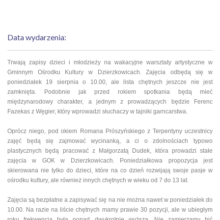
Data wydarzenia:
Trwają zapisy dzieci i młodzieży na wakacyjne warsztaty artystyczne w
Gminnym Ośrodku Kultury w Dzierzkowicach. Zajęcia odbędą się w
poniedziałek 19 sierpnia o 10.00, ale lista chętnych jeszcze nie jest
zamknięta. Podobnie jak przed rokiem spotkania będą mieć
międzynarodowy charakter, a jednym z prowadzących będzie Ferenc
Fazekas z Węgier, który wprowadzi słuchaczy w tajniki garncarstwa.
Oprócz niego, pod okiem Romana Prószyńskiego z Terpentyny uczestnicy
zajęć będą się zajmować wycinanką, a ci o zdolnościach typowo
plastycznych będą pracować z Małgorzatą Dudek, która prowadzi stałe
zajęcia w GOK w Dzierzkowicach. Poniedziałkowa propozycja jest
skierowana nie tylko do dzieci, które na co dzień rozwijają swoje pasje w
ośrodku kultury, ale również innych chętnych w wieku od 7 do 13 lat.
Zajęcia są bezpłatne a zapisywać się na nie można nawet w poniedziałek do
10.00. Na razie na liście chętnych mamy prawie 30 pozycji, ale w ubiegłym
roku frekwencja była ponad dwukrotnie wyższa. Nie zamierzamy bić