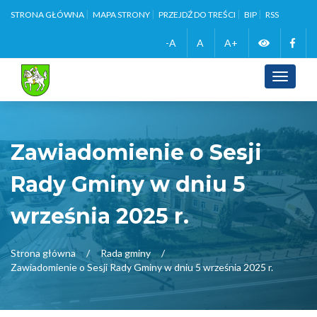
STRONA GŁÓWNA
MAPA STRONY
PRZEJDŹ DO TREŚCI
BIP
RSS
Zmień
Face
-A
A
A+
wersję
Toggle
navigati
kontrasto
Zawiadomienie o Sesji
Rady Gminy w dniu 5
września 2025 r.
Strona główna
Rada gminy
Zawiadomienie o Sesji Rady Gminy w dniu 5 września 2025 r.