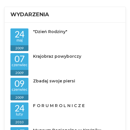
WYDARZENIA
24
"Dzień Rodziny"
maj
2009
07
Krajobraz powyborczy
czerwiec
2009
09
Zbadaj swoje piersi
czerwiec
2009
24
F O R U M R O L N I C Z E
luty
2010