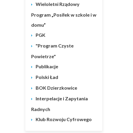
Wieloletni Rządowy
Program „Posiłek w szkole i w
domu”
PGK
"Program Czyste
Powietrze"
Publikacje
Polski Ład
BOK Dzierzkowice
Interpelacje i Zapytania
Radnych
Klub Rozwoju Cyfrowego