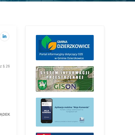
az § 26
ĄDEK