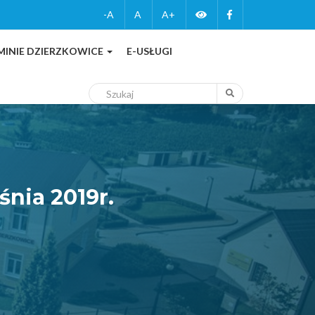
Zmień
Facebook
-A
A
A+
wersję
MINIE DZIERZKOWICE
E-USŁUGI
kontrastową
Szukaj
Szukaj
nia 2019r.