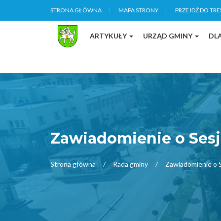
STRONA GŁÓWNA
MAPA STRONY
PRZEJDŹ DO TRE
ARTYKUŁY
URZĄD GMINY
DL
Zawiadomienie o Sesj
Strona główna
Rada gminy
Zawiadomienie o S