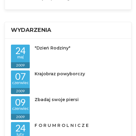
WYDARZENIA
24
"Dzień Rodziny"
maj
2009
07
Krajobraz powyborczy
czerwiec
2009
09
Zbadaj swoje piersi
czerwiec
2009
24
F O R U M R O L N I C Z E
luty