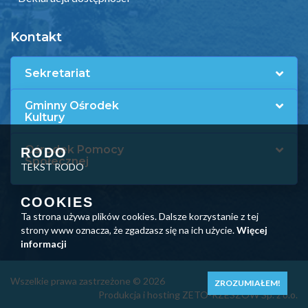
Kontakt
Sekretariat
Gminny Ośrodek
Kultury
Ośrodek Pomocy
RODO
Społecznej
TEKST RODO
COOKIES
Ta strona używa plików cookies. Dalsze korzystanie z tej
strony www oznacza, że zgadzasz się na ich użycie.
Więcej
informacji
Wszelkie prawa zastrzeżone © 2026
ZROZUMIAŁEM!
Produkcja i hosting ZETO-RZESZÓW Sp. z o.o.