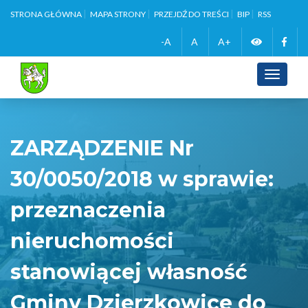
STRONA GŁÓWNA
MAPA STRONY
PRZEJDŹ DO TREŚCI
BIP
RSS
Zmień
Face
-A
A
A+
wersję
Toggle
navigati
kontrasto
ZARZĄDZENIE Nr
30/0050/2018 w sprawie:
przeznaczenia
nieruchomości
stanowiącej własność
Gminy Dzierzkowice do