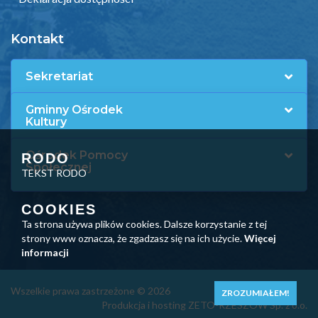
Kontakt
Sekretariat
Gminny Ośrodek
Kultury
Ośrodek Pomocy
RODO
Społecznej
TEKST RODO
COOKIES
Ta strona używa plików cookies. Dalsze korzystanie z tej
strony www oznacza, że zgadzasz się na ich użycie.
Więcej
informacji
Wszelkie prawa zastrzeżone © 2026
ZROZUMIAŁEM!
Produkcja i hosting ZETO-RZESZÓW Sp. z o.o.