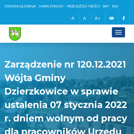
STRONA GŁÓWNA
MAPA STRONY
PRZEJDŹ DO TREŚCI
BIP
RSS
Zmień
Face
-A
A
A+
wersję
Toggle
navigati
kontrasto
Zarządzenie nr 120.12.2021
Wójta Gminy
Dzierzkowice w sprawie
ustalenia 07 stycznia 2022
r. dniem wolnym od pracy
dla pracowników Urzedu