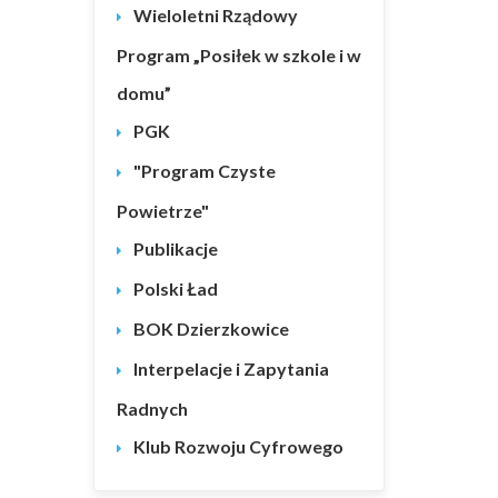
Wieloletni Rządowy
Program „Posiłek w szkole i w
domu”
PGK
"Program Czyste
Powietrze"
Publikacje
Polski Ład
BOK Dzierzkowice
Interpelacje i Zapytania
Radnych
Klub Rozwoju Cyfrowego