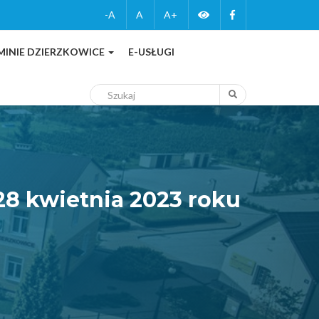
Zmień
Facebook
-A
A
A+
wersję
MINIE DZIERZKOWICE
E-USŁUGI
kontrastową
Szukaj
Szukaj
28 kwietnia 2023 roku