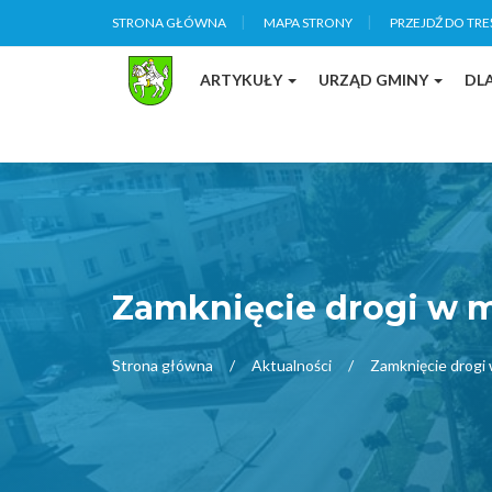
STRONA GŁÓWNA
MAPA STRONY
PRZEJDŹ DO TRE
ARTYKUŁY
URZĄD GMINY
DL
Zamknięcie drogi w m
Strona główna
Aktualności
Zamknięcie drogi 