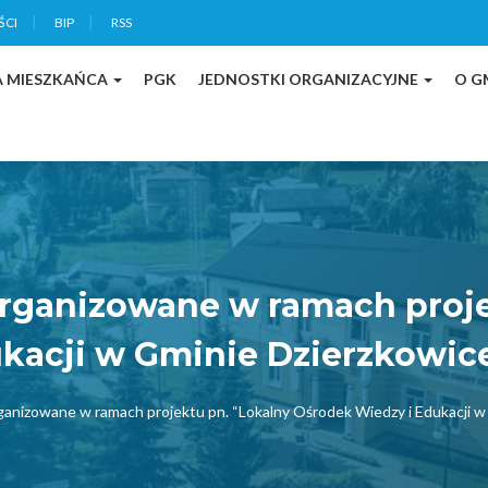
ŚCI
BIP
RSS
A MIESZKAŃCA
PGK
JEDNOSTKI ORGANIZACYJNE
O G
organizowane w ramach proje
kacji w Gminie Dzierzkowic
ganizowane w ramach projektu pn. “Lokalny Ośrodek Wiedzy i Edukacji w