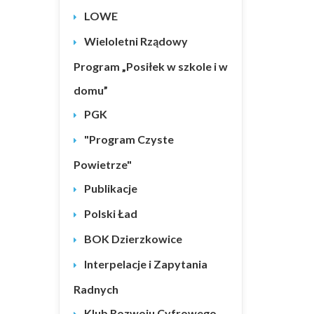
LOWE
Wieloletni Rządowy
Program „Posiłek w szkole i w
domu”
PGK
"Program Czyste
Powietrze"
Publikacje
Polski Ład
BOK Dzierzkowice
Interpelacje i Zapytania
Radnych
Klub Rozwoju Cyfrowego