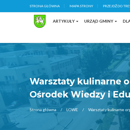
STRONA GŁÓWNA
MAPA STRONY
PRZEJDŹ DO TRE
ARTYKUŁY
URZĄD GMINY
DL
Warsztaty kulinarne 
Ośrodek Wiedzy i Edu
Strona główna
LOWE
Warsztaty kulinarne or