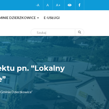
Zmień
Facebook
-A
A
A+
wersję
MINIE DZIERZKOWICE
E-USŁUGI
kontrastową
Szukaj
Szukaj
ktu pn. “Lokalny
e”
 Gminie Dzierzkowice”