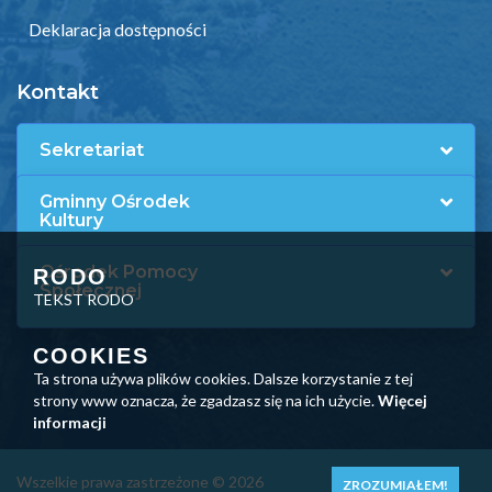
Deklaracja dostępności
Kontakt
Sekretariat
Gminny Ośrodek
Kultury
Ośrodek Pomocy
RODO
Społecznej
TEKST RODO
COOKIES
Ta strona używa plików cookies. Dalsze korzystanie z tej
strony www oznacza, że zgadzasz się na ich użycie.
Więcej
informacji
Wszelkie prawa zastrzeżone © 2026
ZROZUMIAŁEM!