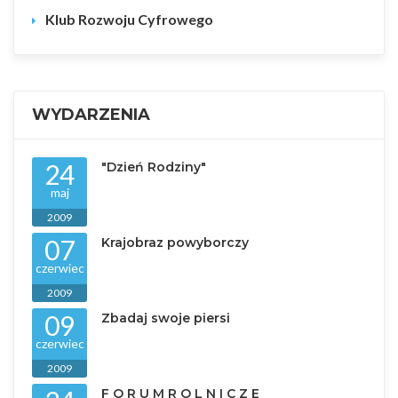
Klub Rozwoju Cyfrowego
WYDARZENIA
24
"Dzień Rodziny"
maj
2009
07
Krajobraz powyborczy
czerwiec
2009
09
Zbadaj swoje piersi
czerwiec
2009
F O R U M R O L N I C Z E