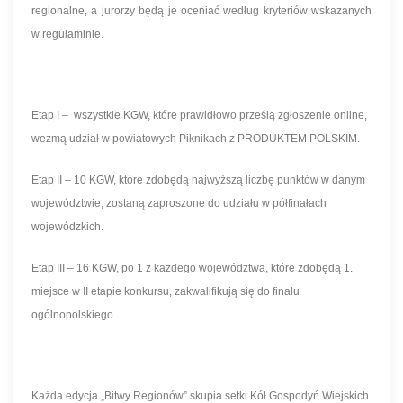
regionalne, a jurorzy będą je oceniać według kryteriów wskazanych
w regulaminie.
Etap I – wszystkie KGW, które prawidłowo prześlą zgłoszenie online,
wezmą udział w powiatowych Piknikach z PRODUKTEM POLSKIM.
Etap II – 10 KGW, które zdobędą najwyższą liczbę punktów w danym
województwie, zostaną zaproszone do udziału w półfinałach
wojewódzkich.
Etap III – 16 KGW, po 1 z każdego województwa, które zdobędą 1.
miejsce w II etapie konkursu, zakwalifikują się do finału
ogólnopolskiego .
Każda edycja „Bitwy Regionów” skupia setki Kół Gospodyń Wiejskich