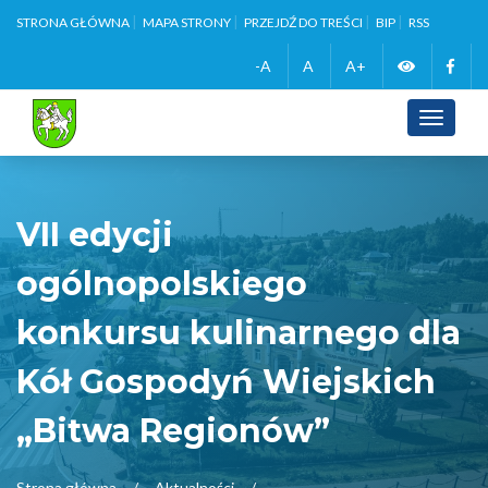
STRONA GŁÓWNA
MAPA STRONY
PRZEJDŹ DO TREŚCI
BIP
RSS
Zmień
Face
-A
A
A+
wersję
Toggle
navigati
kontrasto
VII edycji
ogólnopolskiego
konkursu kulinarnego dla
Kół Gospodyń Wiejskich
„Bitwa Regionów”
Strona główna
Aktualności