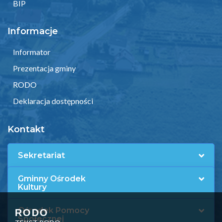
BIP
Informacje
Informator
Prezentacja gminy
RODO
Deklaracja dostępności
Kontakt
Sekretariat
Gminny Ośrodek
Kultury
Ośrodek Pomocy
RODO
Społecznej