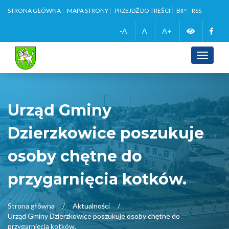
STRONA GŁÓWNA
MAPA STRONY
PRZEJDŹ DO TREŚCI
BIP
RSS
Zmień
Face
-A
A
A+
wersję
Toggle
navigati
kontrasto
Urząd Gminy
Dzierzkowice poszukuje
osoby chętne do
przygarnięcia kotków.
Strona główna
Aktualności
Urząd Gminy Dzierzkowice poszukuje osoby chętne do
przygarnięcia kotków.