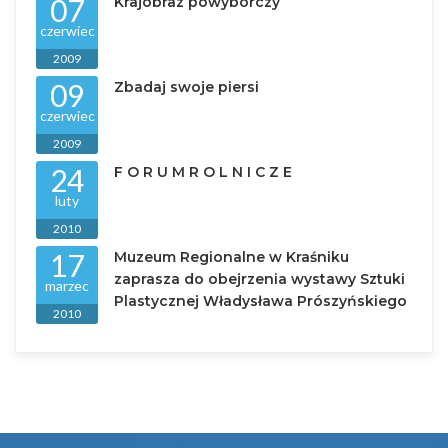
07
Krajobraz powyborczy
czerwiec
2009
09
Zbadaj swoje piersi
czerwiec
2009
24
F O R U M R O L N I C Z E
luty
2010
17
Muzeum Regionalne w Kraśniku
zaprasza do obejrzenia wystawy Sztuki
marzec
Plastycznej Władysława Prószyńskiego
2010