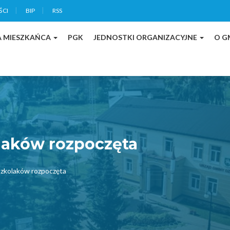
ŚCI
BIP
RSS
A MIESZKAŃCA
PGK
JEDNOSTKI ORGANIZACYJNE
O G
laków rozpoczęta
szkolaków rozpoczęta