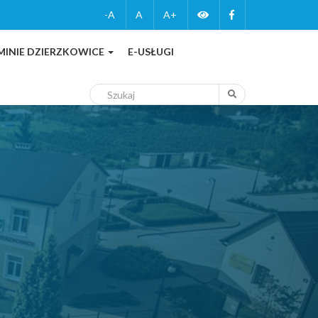
Zmień
Facebook
-A
A
A+
wersję
MINIE DZIERZKOWICE
E-USŁUGI
kontrastową
Szukaj
Szukaj