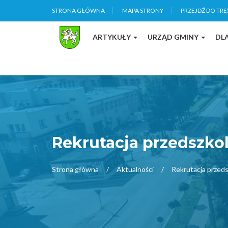
STRONA GŁÓWNA
MAPA STRONY
PRZEJDŹ DO TRE
ARTYKUŁY
URZĄD GMINY
DL
Rekrutacja przedszko
Strona główna
Aktualności
Rekrutacja przed