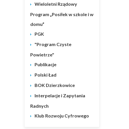
Wieloletni Rządowy
Program „Posiłek w szkole i w
domu”
PGK
"Program Czyste
Powietrze"
Publikacje
Polski Ład
BOK Dzierzkowice
Interpelacje i Zapytania
Radnych
Klub Rozwoju Cyfrowego