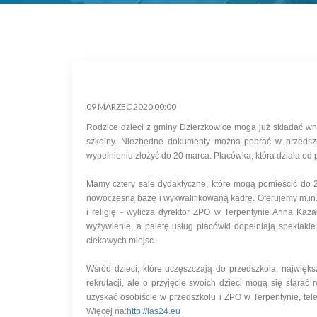
09 MARZEC 2020 00:00
Rodzice dzieci z gminy Dzierzkowice mogą już składać wn
szkolny. Niezbędne dokumenty można pobrać w przedszko
wypełnieniu złożyć do 20 marca. Placówka, która działa od 
Mamy cztery sale dydaktyczne, które mogą pomieścić do 25
nowoczesną bazę i wykwalifikowaną kadrę. Oferujemy m.in.
i religię - wylicza dyrektor ZPO w Terpentynie Anna Ka
wyżywienie, a paletę usług placówki dopełniają spektakle
ciekawych miejsc.
Wśród dzieci, które uczęszczają do przedszkola, najwięk
rekrutacji, ale o przyjęcie swoich dzieci mogą się stara
uzyskać osobiście w przedszkolu i ZPO w Terpentynie, tel
Więcej na:
http://ias24.eu