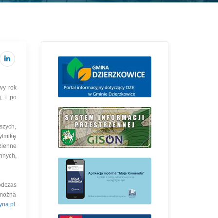
wy rok
, i po
szych,
ytmikę
zienne
nnych,
odczas
 można
yna.pl
.