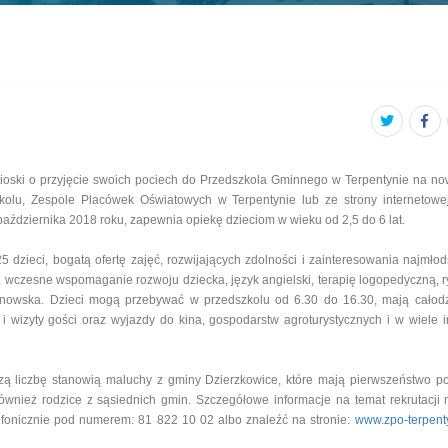
ioski o przyjęcie swoich pociech do Przedszkola Gminnego w Terpentynie na no
lu, Zespole Placówek Oświatowych w Terpentynie lub ze strony internetowej
października 2018 roku, zapewnia opiekę dzieciom w wieku od 2,5 do 6 lat.
 dzieci, bogatą ofertę zajęć, rozwijających zdolności i zainteresowania najmłod
 wczesne wspomaganie rozwoju dziecka, język angielski, terapię logopedyczną, r
zanowska. Dzieci mogą przebywać w przedszkolu od 6.30 do 16.30, mają całod
 i wizyty gości oraz wyjazdy do kina, gospodarstw agroturystycznych i w wiele i
szą liczbę stanowią maluchy z gminy Dzierzkowice, które mają pierwszeństwo p
ć również rodzice z sąsiednich gmin. Szczegółowe informacje na temat rekrutacji
efonicznie pod numerem: 81 822 10 02 albo znaleźć na stronie:
www.zpo-terpent