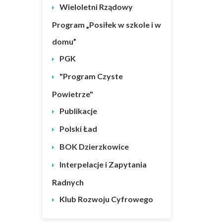
Wieloletni Rządowy
Program „Posiłek w szkole i w
domu”
PGK
"Program Czyste
Powietrze"
Publikacje
Polski Ład
BOK Dzierzkowice
Interpelacje i Zapytania
Radnych
Klub Rozwoju Cyfrowego