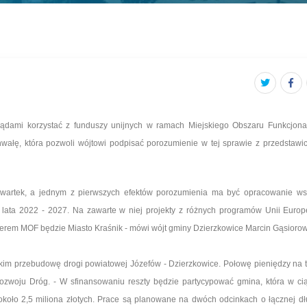
ądami korzystać z funduszy unijnych w ramach Miejskiego Obszaru Funkcjona
wałę, która pozwoli wójtowi podpisać porozumienie w tej sprawie z przedstawic
zwartek, a jednym z pierwszych efektów porozumienia ma być opracowanie ws
na lata 2022 - 2027. Na zawarte w niej projekty z różnych programów Unii Europe
erem MOF będzie Miasto Kraśnik - mówi wójt gminy Dzierzkowice Marcin Gąsiorow
kim przebudowę drogi powiatowej Józefów - Dzierzkowice. Połowę pieniędzy na t
woju Dróg. - W sfinansowaniu reszty będzie partycypować gmina, która w ci
około 2,5 miliona złotych. Prace są planowane na dwóch odcinkach o łącznej dł