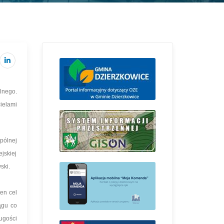
lnego.
ielami
pólnej
jskiej
ski.
en cel
ągu co
ugości