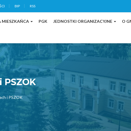
ŚCI
BIP
RSS
A MIESZKAŃCA
PGK
JEDNOSTKI ORGANIZACYJNE
O G
 i PSZOK
jach i PSZOK