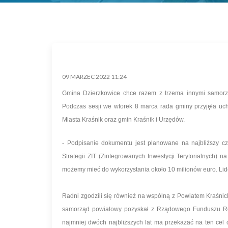
09 MARZEC 2022 11:24
Gmina Dzierzkowice chce razem z trzema innymi samorz
Podczas sesji we wtorek 8 marca rada gminy przyjęła uch
Miasta Kraśnik oraz gmin Kraśnik i Urzędów.
- Podpisanie dokumentu jest planowane na najbliższy c
Strategii ZIT (Zintegrowanych Inwestycji Terytorialnych) 
możemy mieć do wykorzystania około 10 milionów euro. Lid
Radni zgodzili się również na wspólną z Powiatem Kraśnic
samorząd powiatowy pozyskał z Rządowego Funduszu Roz
najmniej dwóch najbliższych lat ma przekazać na ten cel 