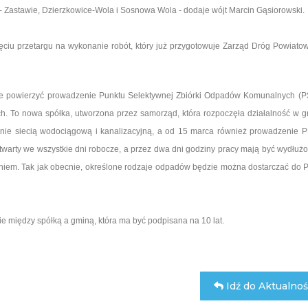
 Zastawie, Dzierzkowice-Wola i Sosnowa Wola - dodaje wójt Marcin Gąsiorowski.
nięciu przetargu na wykonanie robót, który już przygotowuje Zarząd Dróg Powiato
kże powierzyć prowadzenie Punktu Selektywnej Zbiórki Odpadów Komunalnych (
. To nowa spółka, utworzona przez samorząd, która rozpoczęła działalność w g
nie siecią wodociągową i kanalizacyjną, a od 15 marca również prowadzenie 
 otwarty we wszystkie dni robocze, a przez dwa dni godziny pracy mają być wydłuż
dniem. Tak jak obecnie, określone rodzaje odpadów będzie można dostarczać do
 między spółką a gminą, która ma być podpisana na 10 lat.
Idź do Aktualnoś