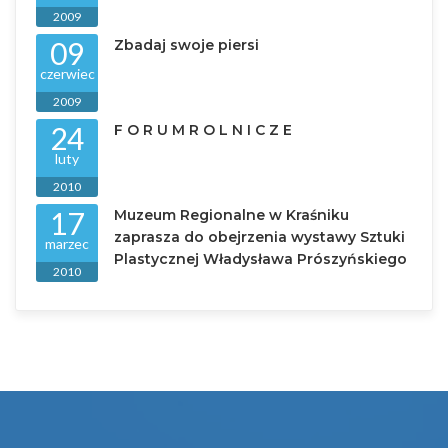
2009
09
Zbadaj swoje piersi
czerwiec
2009
24
F O R U M R O L N I C Z E
luty
2010
17
Muzeum Regionalne w Kraśniku
zaprasza do obejrzenia wystawy Sztuki
marzec
Plastycznej Władysława Prószyńskiego
2010