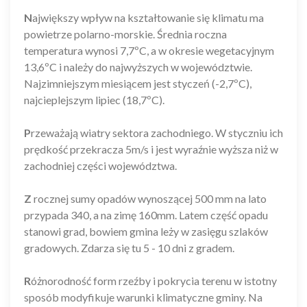
N
ajwiększy wpływ na kształtowanie się klimatu ma
powietrze polarno-morskie. Średnia roczna
temperatura wynosi 7,7ºC, a w okresie wegetacyjnym
13,6ºC i należy do najwyższych w województwie.
Najzimniejszym miesiącem jest styczeń (-2,7ºC),
najcieplejszym lipiec (18,7ºC).
P
rzeważają wiatry sektora zachodniego. W styczniu ich
prędkość przekracza 5m/s i jest wyraźnie wyższa niż w
zachodniej części województwa.
Z
rocznej sumy opadów wynoszącej 500 mm na lato
przypada 340, a na zimę 160mm. Latem część opadu
stanowi grad, bowiem gmina leży w zasięgu szlaków
gradowych. Zdarza się tu 5 - 10 dni z gradem.
R
óżnorodność form rzeźby i pokrycia terenu w istotny
sposób modyfikuje warunki klimatyczne gminy. Na