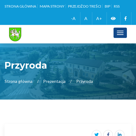
STRONA GŁÓWNA
MAPA STRONY
PRZEJDŹ DO TREŚCI
BIP
RSS
Zmień
Face
-A
A
A+
wersję
Toggle
navigati
kontrasto
Przyroda
Strona główna
Prezentacja
Przyroda