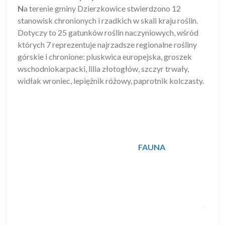
N
a terenie gminy Dzierzkowice stwierdzono 12
stanowisk chronionych i rzadkich w skali kraju roślin.
Dotyczy to 25 gatunków roślin naczyniowych, wśród
których 7 reprezentuje najrzadsze regionalne rośliny
górskie i chronione: pluskwica europejska, groszek
wschodniokarpacki, lilia złotogłów, szczyr trwały,
widłak wroniec, lepiężnik różowy, paprotnik kolczasty.
FAUNA