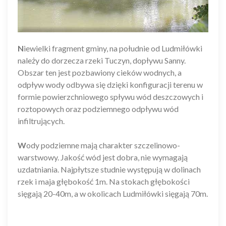
N
iewielki fragment gminy, na południe od Ludmiłówki
należy do dorzecza rzeki Tuczyn, dopływu Sanny.
Obszar ten jest pozbawiony cieków wodnych, a
odpływ wody odbywa się dzięki konfiguracji terenu w
formie powierzchniowego spływu wód deszczowych i
roztopowych oraz podziemnego odpływu wód
infiltrujących.
W
ody podziemne mają charakter szczelinowo-
warstwowy. Jakość wód jest dobra, nie wymagają
uzdatniania. Najpłytsze studnie występują w dolinach
rzek i maja głębokość 1m. Na stokach głębokości
sięgają 20-40m, a w okolicach Ludmiłówki sięgają 70m.