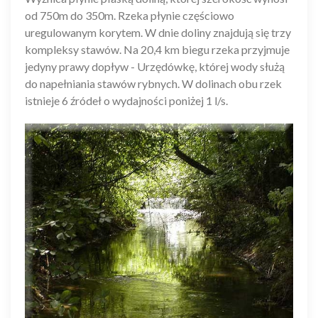
od 750m do 350m. Rzeka płynie częściowo
uregulowanym korytem. W dnie doliny znajdują się trzy
kompleksy stawów. Na 20,4 km biegu rzeka przyjmuje
jedyny prawy dopływ - Urzędówkę, której wody służą
do napełniania stawów rybnych. W dolinach obu rzek
istnieje 6 źródeł o wydajności poniżej 1 l/s.