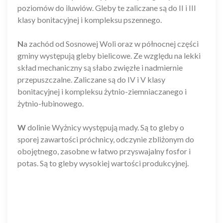
poziomów do iluwiów. Gleby te zaliczane są do II i III
klasy bonitacyjnej i kompleksu pszennego.
N
a zachód od Sosnowej Woli oraz w północnej części
gminy występują gleby bielicowe. Ze względu na lekki
skład mechaniczny są słabo zwięzłe i nadmiernie
przepuszczalne. Zaliczane są do IV i V klasy
bonitacyjnej i kompleksu żytnio-ziemniaczanego i
żytnio-łubinowego.
W
dolinie Wyżnicy występują mady. Są to gleby o
sporej zawartości próchnicy, odczynie zbliżonym do
obojętnego, zasobne w łatwo przyswajalny fosfor i
potas. Są to gleby wysokiej wartości produkcyjnej.