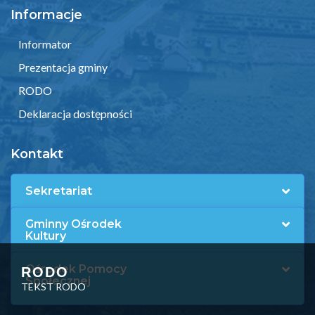
Informacje
Informator
Prezentacja gminy
RODO
Deklaracja dostępności
Kontakt
Sekretariat
Gminny Ośrodek
Kultury
Ośrodek Pomocy
RODO
Społecznej
TEKST RODO