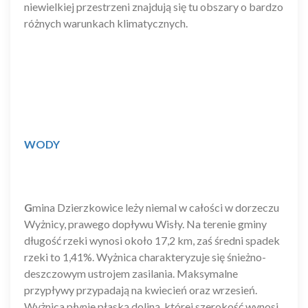
niewielkiej przestrzeni znajdują się tu obszary o bardzo
różnych warunkach klimatycznych.
WODY
G
mina Dzierzkowice leży niemal w całości w dorzeczu
Wyżnicy, prawego dopływu Wisły. Na terenie gminy
długość rzeki wynosi około 17,2 km, zaś średni spadek
rzeki to 1,41%. Wyżnica charakteryzuje się śnieżno-
deszczowym ustrojem zasilania. Maksymalne
przypływy przypadają na kwiecień oraz wrzesień.
Wyżnica płynie płaską doliną, której szerokość wynosi