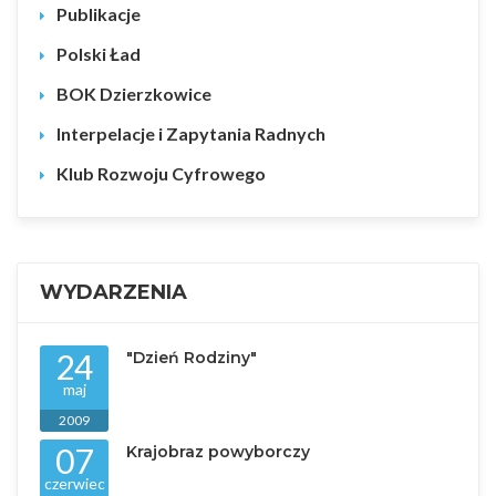
Publikacje
Polski Ład
BOK Dzierzkowice
Interpelacje i Zapytania Radnych
Klub Rozwoju Cyfrowego
WYDARZENIA
24
"Dzień Rodziny"
maj
2009
07
Krajobraz powyborczy
czerwiec