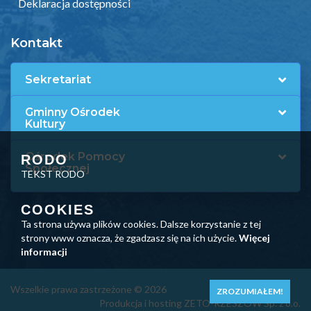
Deklaracja dostępności
Kontakt
Sekretariat
Gminny Ośrodek
Kultury
Ośrodek Pomocy
RODO
Społecznej
TEKST RODO
COOKIES
Ta strona używa plików cookies. Dalsze korzystanie z tej
strony www oznacza, że zgadzasz się na ich użycie.
Więcej
informacji
Wszelkie prawa zastrzeżone © 2026
ZROZUMIAŁEM!
Produkcja i hosting ZETO-RZESZÓW Sp. z o.o.