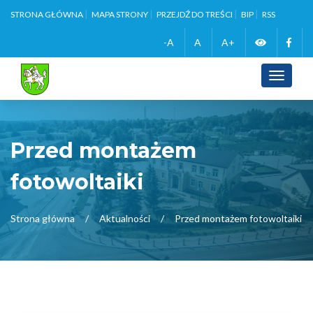
STRONA GŁÓWNA
MAPA STRONY
PRZEJDŹ DO TREŚCI
BIP
RSS
Zmień
Face
-A
A
A+
wersję
Toggle
navigati
kontrasto
Przed montażem
fotowoltaiki
Strona główna
Aktualności
Przed montażem fotowoltaiki