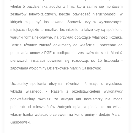
wtorku 5 października audytor z firmy, która zajmie się montażem
zestawów fotowoltaicznych, będzie odwiedzać nieruchomości, w
których mają być instalowane. Sprawdzi czy w wyznaczonych
miejscach będzie to możliwe technicznie, a także czy są spełnione
warunki formalne-prawne, na przykład dotyczące własności licznika.
Będzie również zbierać dokumenty od właścicieli, potrzebne do
podpisania umów z PGE o podłączeniu zestawów do sieci. Montaż
pierwszych instalacji powinien się rozpocząć po 15 listopada -
zapowiada wójt gminy Dzierzkowice Marcin Gąsiorowski.
Uczestnicy spotkania otrzymali również informacje o wysokości
wkładu własnego. - Razem z przedstawicielem wykonawcy
podkreślaliśmy również, że audytor ani instalatorzy nie mogą
pobierać od mieszkańców żadnych opłat, a pieniądze na wkład
własny trzeba wpłacać przelewem na konto gminy - dodaje Marcin
Gąsiorowski.