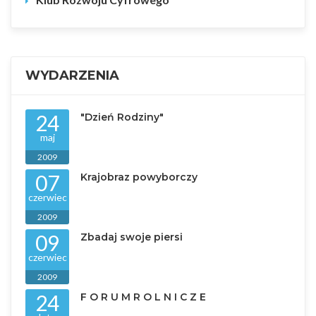
WYDARZENIA
24
"Dzień Rodziny"
maj
2009
07
Krajobraz powyborczy
czerwiec
2009
09
Zbadaj swoje piersi
czerwiec
2009
24
F O R U M R O L N I C Z E