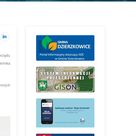
orządu
ernika
ennych