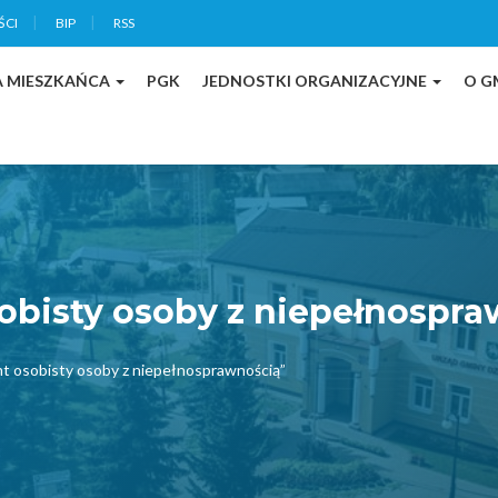
ŚCI
BIP
RSS
A MIESZKAŃCA
PGK
JEDNOSTKI ORGANIZACYJNE
O G
obisty osoby z niepełnospra
t osobisty osoby z niepełnosprawnością”