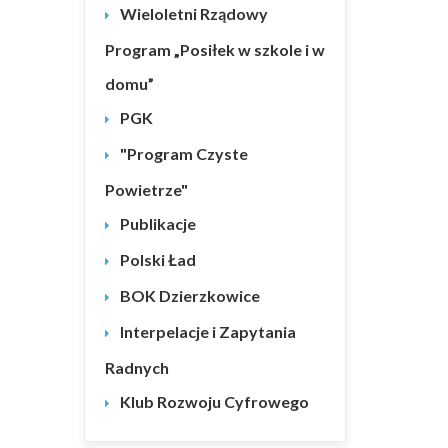
Wieloletni Rządowy
Program „Posiłek w szkole i w
domu”
PGK
"Program Czyste
Powietrze"
Publikacje
Polski Ład
BOK Dzierzkowice
Interpelacje i Zapytania
Radnych
Klub Rozwoju Cyfrowego