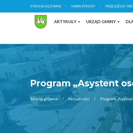
STRONA GŁÓWNA
MAPA STRONY
PRZEJDŹ DO TRE
ARTYKUŁY
URZĄD GMINY
DL
Program „Asystent os
Strona główna
Aktualności
Program „Asysten