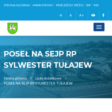
STRONA GŁÓWNA
MAPA STRONY
PRZEJDŹ DO TREŚCI
BIP
RSS
Zmień
Face
-A
A
A+
wersję
Toggle
navigati
kontrasto
POSEŁ NA SEJP RP
SYLWESTER TUŁAJEW
Strona główna
Listy dożynkowe
POSEŁ NA SEJP RP SYLWESTER TUŁAJEW