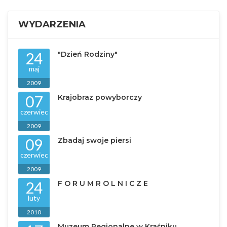
WYDARZENIA
24
"Dzień Rodziny"
maj
2009
07
Krajobraz powyborczy
czerwiec
2009
09
Zbadaj swoje piersi
czerwiec
2009
24
F O R U M R O L N I C Z E
luty
2010
Muzeum Regionalne w Kraśniku