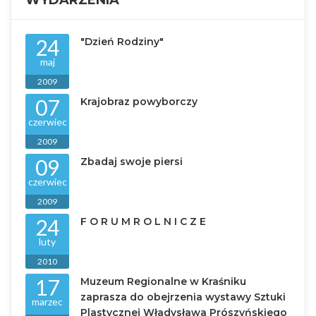
24
"Dzień Rodziny"
maj
2009
07
Krajobraz powyborczy
czerwiec
2009
09
Zbadaj swoje piersi
czerwiec
2009
24
F O R U M R O L N I C Z E
luty
2010
17
Muzeum Regionalne w Kraśniku
zaprasza do obejrzenia wystawy Sztuki
marzec
Plastycznej Władysława Prószyńskiego