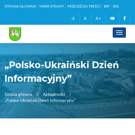
STRONA GŁÓWNA
MAPA STRONY
PRZEJDŹ DO TREŚCI
BIP
RSS
Zmień
Face
-A
A
A+
wersję
Toggle
navigati
kontrasto
„Polsko-Ukraiński Dzień
Informacyjny”
Strona główna
Aktualności
„Polsko-Ukraiński Dzień Informacyjny”