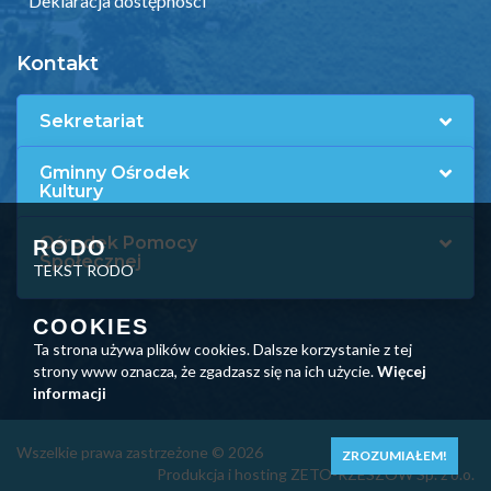
Deklaracja dostępności
Kontakt
Sekretariat
Gminny Ośrodek
Kultury
Ośrodek Pomocy
RODO
Społecznej
TEKST RODO
COOKIES
Ta strona używa plików cookies. Dalsze korzystanie z tej
strony www oznacza, że zgadzasz się na ich użycie.
Więcej
informacji
Wszelkie prawa zastrzeżone © 2026
ZROZUMIAŁEM!
Produkcja i hosting ZETO-RZESZÓW Sp. z o.o.