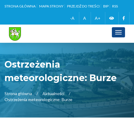
STRONA GŁÓWNA
MAPA STRONY
PRZEJDŹ DO TREŚCI
BIP
RSS
Zmień
Face
-A
A
A+
wersję
Toggle
navigati
kontrasto
Ostrzeżenia
meteorologiczne: Burze
Strona główna
Aktualności
Ostrzeżenia meteorologiczne: Burze