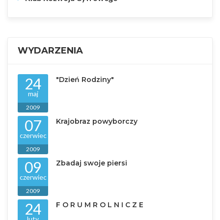
WYDARZENIA
24
"Dzień Rodziny"
maj
2009
07
Krajobraz powyborczy
czerwiec
2009
09
Zbadaj swoje piersi
czerwiec
2009
24
F O R U M R O L N I C Z E
luty