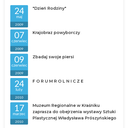
24
"Dzień Rodziny"
maj
2009
07
Krajobraz powyborczy
czerwiec
2009
09
Zbadaj swoje piersi
czerwiec
2009
24
F O R U M R O L N I C Z E
luty
2010
17
Muzeum Regionalne w Kraśniku
zaprasza do obejrzenia wystawy Sztuki
marzec
Plastycznej Władysława Prószyńskiego
2010