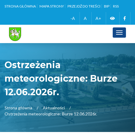
STRONA GŁÓWNA
MAPA STRONY
PRZEJDŹ DO TREŚCI
BIP
RSS
Zmień
Face
-A
A
A+
wersję
Toggle
navigati
kontrasto
Ostrzeżenia
meteorologiczne: Burze
12.06.2026r.
Strona główna
Aktualności
Ostrzeżenia meteorologiczne: Burze 12.06.2026r.