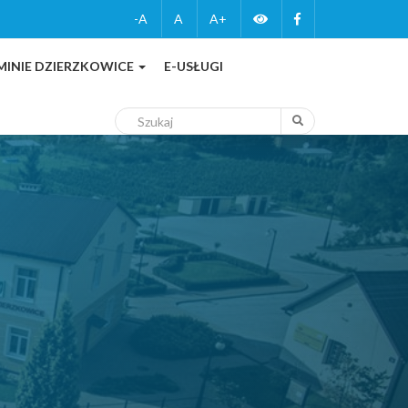
Zmień
Facebook
-A
A
A+
wersję
MINIE DZIERZKOWICE
E-USŁUGI
kontrastową
Szukaj
Szukaj