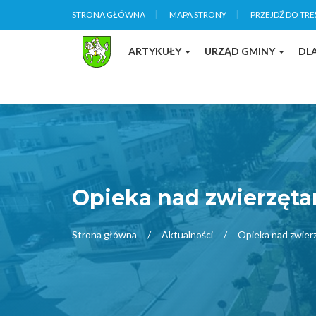
STRONA GŁÓWNA
MAPA STRONY
PRZEJDŹ DO TRE
ARTYKUŁY
URZĄD GMINY
DL
Opieka nad zwierzęta
Strona główna
Aktualności
Opieka nad zwierz