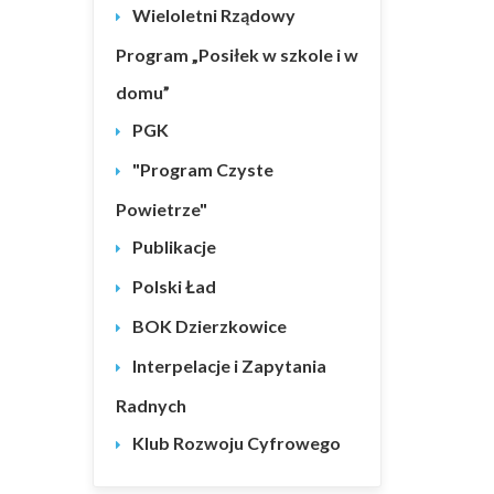
Wieloletni Rządowy
Program „Posiłek w szkole i w
domu”
PGK
"Program Czyste
Powietrze"
Publikacje
Polski Ład
BOK Dzierzkowice
Interpelacje i Zapytania
Radnych
Klub Rozwoju Cyfrowego