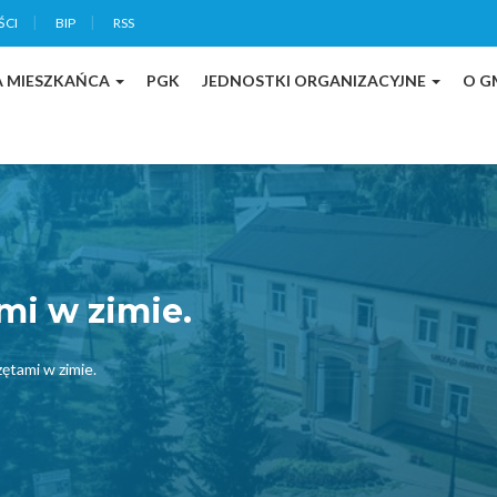
ŚCI
BIP
RSS
A MIESZKAŃCA
PGK
JEDNOSTKI ORGANIZACYJNE
O G
mi w zimie.
ętami w zimie.