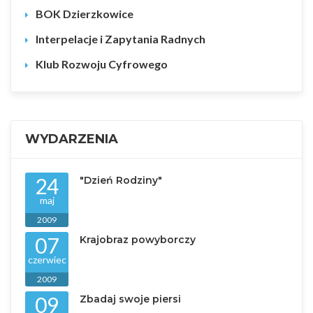
BOK Dzierzkowice
Interpelacje i Zapytania Radnych
Klub Rozwoju Cyfrowego
WYDARZENIA
24
"Dzień Rodziny"
maj
2009
07
Krajobraz powyborczy
czerwiec
2009
09
Zbadaj swoje piersi