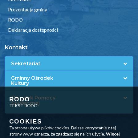
Prezentacja gminy
RODO
Deklaracja dostępności
Kontakt
Sekretariat
Gminny Ośrodek
Kultury
Ośrodek Pomocy
RODO
Społecznej
TEKST RODO
COOKIES
Ta strona używa plików cookies. Dalsze korzystanie z tej
strony www oznacza, że zgadzasz się na ich użycie.
Więcej