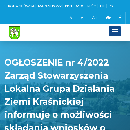
STRONA GŁÓWNA
MAPA STRONY
PRZEJDŹ DO TREŚCI
BIP
RSS
Zmień
Face
-A
A
A+
wersję
Toggle
navigati
kontrasto
OGŁOSZENIE nr 4/2022
Zarząd Stowarzyszenia
Lokalna Grupa Działania
Ziemi Kraśnickiej
informuje o możliwości
składania wniosków o