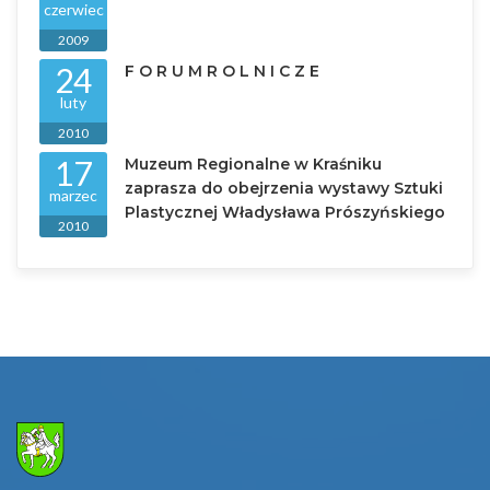
czerwiec
2009
24
F O R U M R O L N I C Z E
luty
2010
17
Muzeum Regionalne w Kraśniku
zaprasza do obejrzenia wystawy Sztuki
marzec
Plastycznej Władysława Prószyńskiego
2010