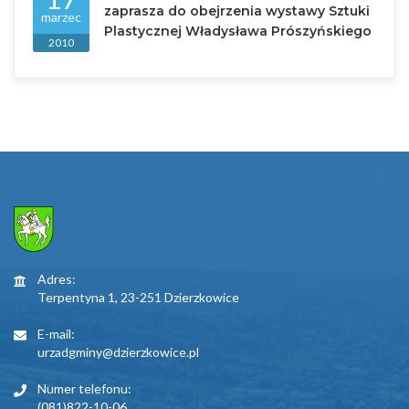
zaprasza do obejrzenia wystawy Sztuki
marzec
Plastycznej Władysława Prószyńskiego
2010
Adres:
Terpentyna 1, 23-251 Dzierzkowice
E-mail:
urzadgminy@dzierzkowice.pl
Numer telefonu:
(081)822-10-06