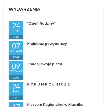
WYDARZENIA
24
"Dzień Rodziny"
maj
2009
07
Krajobraz powyborczy
czerwiec
2009
09
Zbadaj swoje piersi
czerwiec
2009
24
F O R U M R O L N I C Z E
luty
2010
17
Muzeum Regionalne w Kraśniku