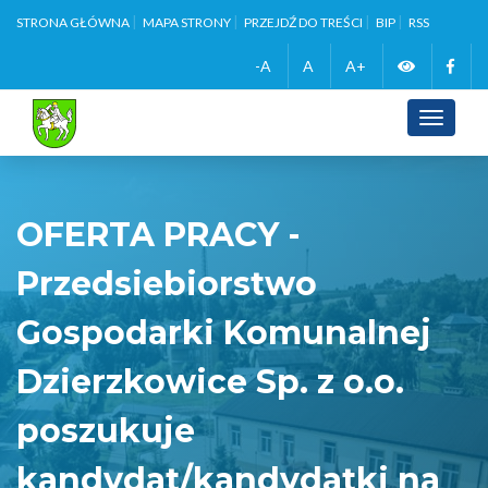
STRONA GŁÓWNA
MAPA STRONY
PRZEJDŹ DO TREŚCI
BIP
RSS
Zmień
Face
-A
A
A+
wersję
Toggle
navigati
kontrasto
OFERTA PRACY -
Przedsiebiorstwo
Gospodarki Komunalnej
Dzierzkowice Sp. z o.o.
poszukuje
kandydat/kandydatki na