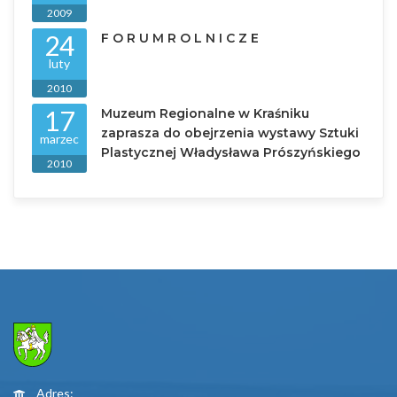
2009
24
F O R U M R O L N I C Z E
luty
2010
17
Muzeum Regionalne w Kraśniku
zaprasza do obejrzenia wystawy Sztuki
marzec
Plastycznej Władysława Prószyńskiego
2010
Adres: