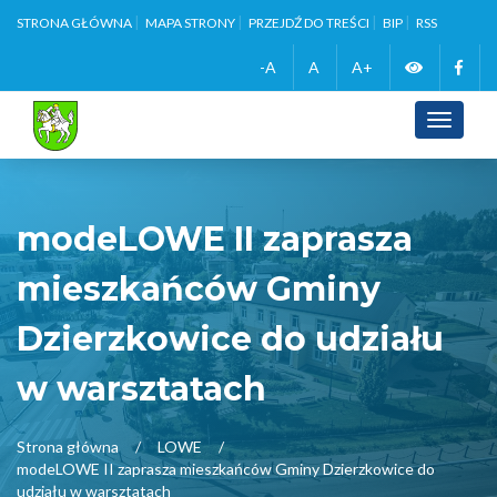
STRONA GŁÓWNA
MAPA STRONY
PRZEJDŹ DO TREŚCI
BIP
RSS
Zmień
Face
-A
A
A+
wersję
Toggle
navigati
kontrasto
modeLOWE II zaprasza
mieszkańców Gminy
Dzierzkowice do udziału
w warsztatach
Strona główna
LOWE
modeLOWE II zaprasza mieszkańców Gminy Dzierzkowice do
udziału w warsztatach