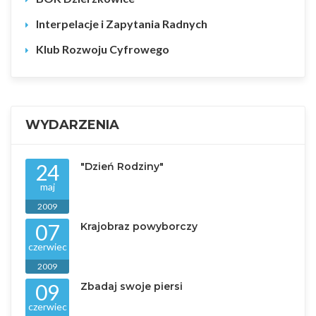
Interpelacje i Zapytania Radnych
Klub Rozwoju Cyfrowego
WYDARZENIA
24
"Dzień Rodziny"
maj
2009
07
Krajobraz powyborczy
czerwiec
2009
09
Zbadaj swoje piersi
czerwiec