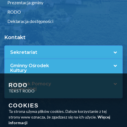
Prezentacja gminy
RODO
Deklaracja dostępności
Kontakt
Sekretariat
Gminny Ośrodek
Kultury
Ośrodek Pomocy
RODO
Społecznej
TEKST RODO
COOKIES
Ta strona używa plików cookies. Dalsze korzystanie z tej
strony www oznacza, że zgadzasz się na ich użycie.
Więcej
informacji