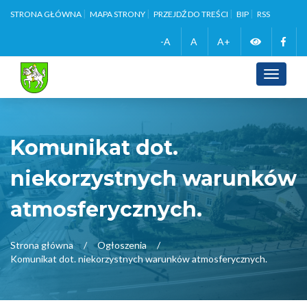
STRONA GŁÓWNA
MAPA STRONY
PRZEJDŹ DO TREŚCI
BIP
RSS
Zmień
Face
-A
A
A+
wersję
Toggle
navigati
kontrasto
Komunikat dot.
niekorzystnych warunków
atmosferycznych.
Strona główna
Ogłoszenia
Komunikat dot. niekorzystnych warunków atmosferycznych.