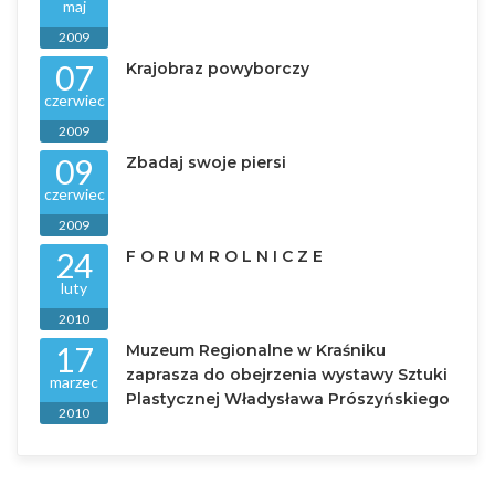
maj
2009
07
Krajobraz powyborczy
czerwiec
2009
09
Zbadaj swoje piersi
czerwiec
2009
24
F O R U M R O L N I C Z E
luty
2010
17
Muzeum Regionalne w Kraśniku
zaprasza do obejrzenia wystawy Sztuki
marzec
Plastycznej Władysława Prószyńskiego
2010