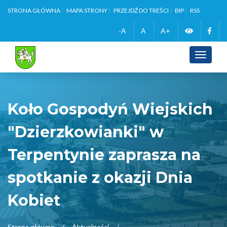
STRONA GŁÓWNA
MAPA STRONY
PRZEJDŹ DO TREŚCI
BIP
RSS
Zmień
Face
-A
A
A+
wersję
Toggle
navigati
kontrasto
Koło Gospodyń Wiejskich
"Dzierzkowianki" w
Terpentynie zaprasza na
spotkanie z okazji Dnia
Kobiet
Strona główna
Aktualności