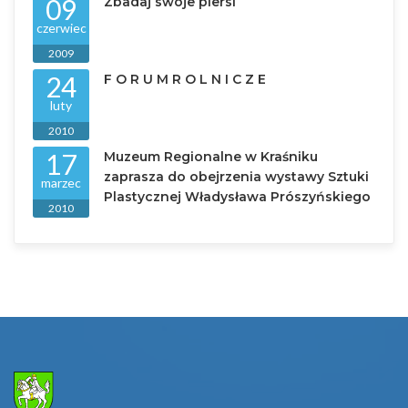
09
Zbadaj swoje piersi
czerwiec
2009
24
F O R U M R O L N I C Z E
luty
2010
17
Muzeum Regionalne w Kraśniku
zaprasza do obejrzenia wystawy Sztuki
marzec
Plastycznej Władysława Prószyńskiego
2010