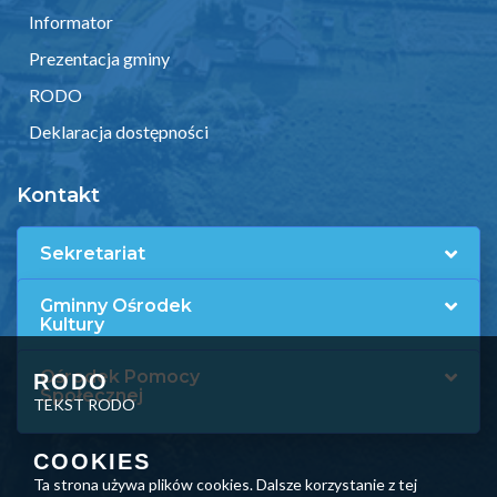
Informator
Prezentacja gminy
RODO
Deklaracja dostępności
Kontakt
Sekretariat
Gminny Ośrodek
Kultury
Ośrodek Pomocy
RODO
Społecznej
TEKST RODO
COOKIES
Ta strona używa plików cookies. Dalsze korzystanie z tej