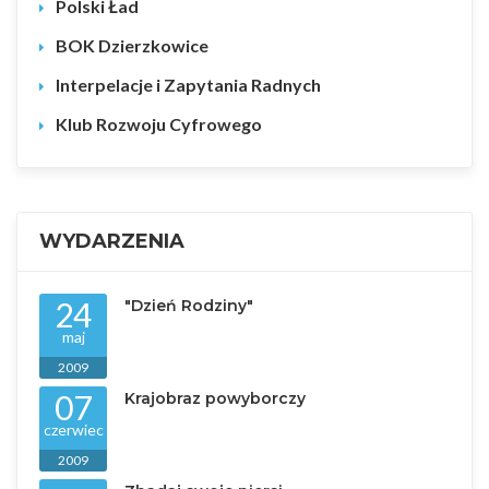
Polski Ład
BOK Dzierzkowice
Interpelacje i Zapytania Radnych
Klub Rozwoju Cyfrowego
WYDARZENIA
24
"Dzień Rodziny"
maj
2009
07
Krajobraz powyborczy
czerwiec
2009