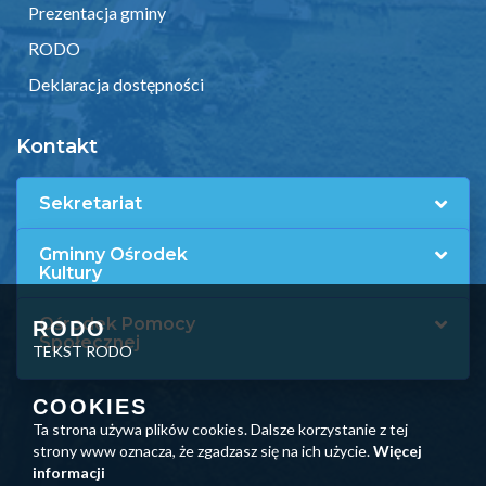
Prezentacja gminy
RODO
Deklaracja dostępności
Kontakt
Sekretariat
Gminny Ośrodek
Kultury
Ośrodek Pomocy
RODO
Społecznej
TEKST RODO
COOKIES
Ta strona używa plików cookies. Dalsze korzystanie z tej
strony www oznacza, że zgadzasz się na ich użycie.
Więcej
informacji