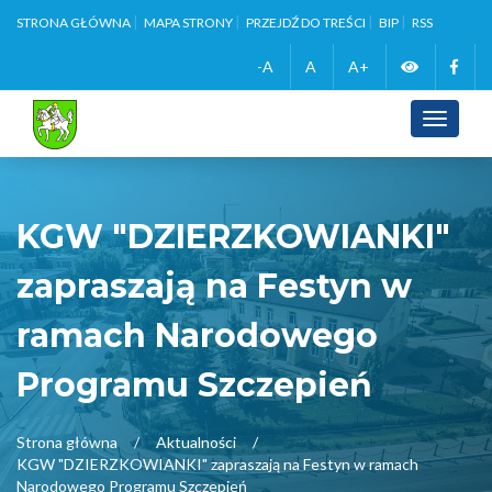
STRONA GŁÓWNA
MAPA STRONY
PRZEJDŹ DO TREŚCI
BIP
RSS
Zmień
Face
-A
A
A+
wersję
Toggle
navigati
kontrasto
KGW "DZIERZKOWIANKI"
zapraszają na Festyn w
ramach Narodowego
Programu Szczepień
Strona główna
Aktualności
KGW "DZIERZKOWIANKI" zapraszają na Festyn w ramach
Narodowego Programu Szczepień