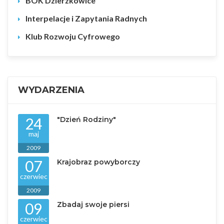
BOK Dzierzkowice
Interpelacje i Zapytania Radnych
Klub Rozwoju Cyfrowego
WYDARZENIA
24
"Dzień Rodziny"
maj
2009
07
Krajobraz powyborczy
czerwiec
2009
09
Zbadaj swoje piersi
czerwiec