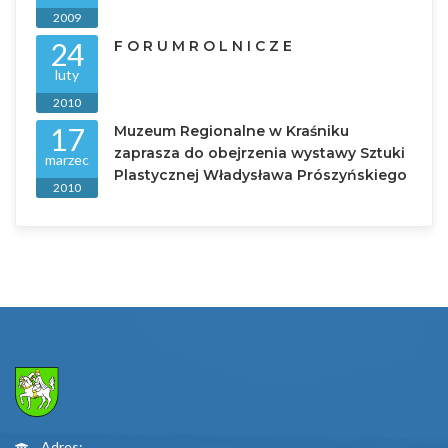
2009
24
F O R U M R O L N I C Z E
luty
2010
17
Muzeum Regionalne w Kraśniku
zaprasza do obejrzenia wystawy Sztuki
marzec
Plastycznej Władysława Prószyńskiego
2010
Adres: