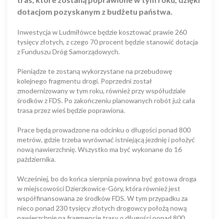
dotacjom pozyskanym z budżetu państwa.
Inwestycja w Ludmiłówce będzie kosztować prawie 260
tysięcy złotych, z czego 70 procent będzie stanowić dotacja
z Funduszu Dróg Samorządowych.
Pieniądze te zostaną wykorzystane na przebudowę
kolejnego fragmentu drogi. Poprzedni został
zmodernizowany w tym roku, również przy współudziale
środków z FDS. Po zakończeniu planowanych robót już cała
trasa przez wieś będzie poprawiona.
Prace będą prowadzone na odcinku o długości ponad 800
metrów, gdzie trzeba wyrównać istniejącą jezdnię i położyć
nową nawierzchnię. Wszystko ma być wykonane do 16
października.
Wcześniej, bo do końca sierpnia powinna być gotowa droga
w miejscowości Dzierzkowice-Góry, która również jest
współfinansowana ze środków FDS. W tym przypadku za
nieco ponad 230 tysięcy złotych drogowcy położą nową
nawierzchnię na fragmencie trasy o długości ponad 800