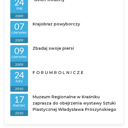
24
maj
2009
07
Krajobraz powyborczy
czerwiec
2009
09
Zbadaj swoje piersi
czerwiec
2009
24
F O R U M R O L N I C Z E
luty
2010
17
Muzeum Regionalne w Kraśniku
zaprasza do obejrzenia wystawy Sztuki
marzec
Plastycznej Władysława Prószyńskiego
2010