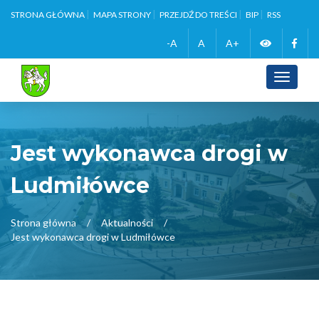
STRONA GŁÓWNA
MAPA STRONY
PRZEJDŹ DO TREŚCI
BIP
RSS
Zmień
Face
-A
A
A+
wersję
Toggle
navigati
kontrasto
Jest wykonawca drogi w
Ludmiłówce
Strona główna
Aktualności
Jest wykonawca drogi w Ludmiłówce