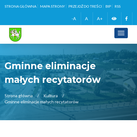
STRONA GŁÓWNA
MAPA STRONY
PRZEJDŹ DO TREŚCI
BIP
RSS
Zmień
Face
-A
A
A+
wersję
Toggle
navigati
kontrasto
Gminne eliminacje
małych recytatorów
Strona główna
Kultura
Gminne eliminacje małych recytatorów