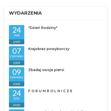
WYDARZENIA
24
"Dzień Rodziny"
maj
2009
07
Krajobraz powyborczy
czerwiec
2009
09
Zbadaj swoje piersi
czerwiec
2009
24
F O R U M R O L N I C Z E
luty
2010