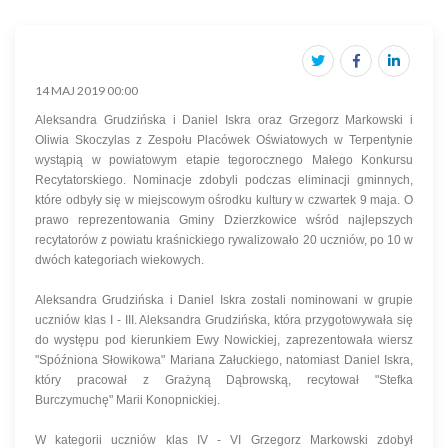
14 MAJ 2019 00:00
Aleksandra Grudzińska i Daniel Iskra oraz Grzegorz Markowski i
Oliwia Skoczylas z Zespołu Placówek Oświatowych w Terpentynie
wystąpią w powiatowym etapie tegorocznego Małego Konkursu
Recytatorskiego. Nominacje zdobyli podczas eliminacji gminnych,
które odbyły się w miejscowym ośrodku kultury w czwartek 9 maja. O
prawo reprezentowania Gminy Dzierzkowice wśród najlepszych
recytatorów z powiatu kraśnickiego rywalizowało 20 uczniów, po 10 w
dwóch kategoriach wiekowych.
Aleksandra Grudzińska i Daniel Iskra zostali nominowani w grupie
uczniów klas I - III. Aleksandra Grudzińska, która przygotowywała się
do występu pod kierunkiem Ewy Nowickiej, zaprezentowała wiersz
"Spóźniona Słowikowa" Mariana Załuckiego, natomiast Daniel Iskra,
który pracował z Grażyną Dąbrowską, recytował "Stefka
Burczymuchę" Marii Konopnickiej.
W kategorii uczniów klas IV - VI Grzegorz Markowski zdobył