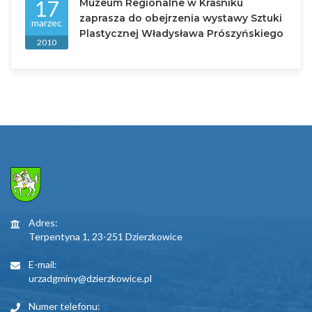
17
Muzeum Regionalne w Kraśniku
zaprasza do obejrzenia wystawy Sztuki
marzec
Plastycznej Władysława Prószyńskiego
2010
Adres:
Terpentyna 1, 23-251 Dzierzkowice
E-mail:
urzadgminy@dzierzkowice.pl
Numer telefonu: