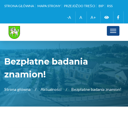
STRONA GŁÓWNA
MAPA STRONY
PRZEJDŹ DO TREŚCI
BIP
RSS
Zmień
Face
-A
A
A+
wersję
Toggle
navigati
kontrasto
Bezpłatne badania
znamion!
Strona główna
Aktualności
Bezpłatne badania znamion!