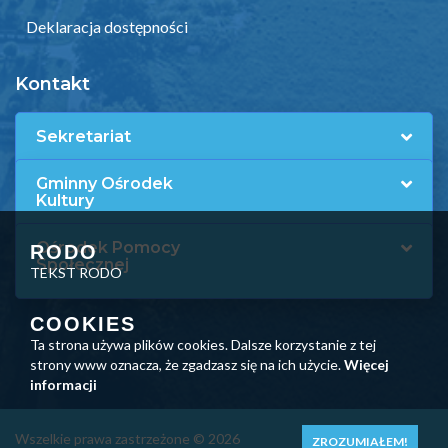
Deklaracja dostępności
Kontakt
Sekretariat
Gminny Ośrodek
Kultury
Ośrodek Pomocy
RODO
Społecznej
TEKST RODO
COOKIES
Ta strona używa plików cookies. Dalsze korzystanie z tej
strony www oznacza, że zgadzasz się na ich użycie.
Więcej
informacji
Wszelkie prawa zastrzeżone © 2026
ZROZUMIAŁEM!