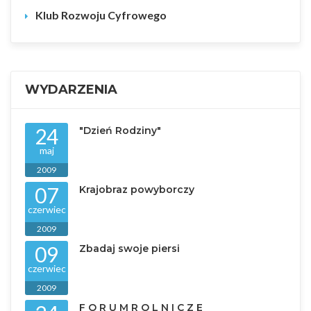
Klub Rozwoju Cyfrowego
WYDARZENIA
24
"Dzień Rodziny"
maj
2009
07
Krajobraz powyborczy
czerwiec
2009
09
Zbadaj swoje piersi
czerwiec
2009
F O R U M R O L N I C Z E