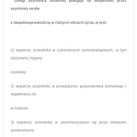
Usługi asystencji osobistej polegają na wspieraniu przez
asystenta osoby
z niepełnosprawnością w różnych sferach życia, w tym:
1) wsparciu uczestnika w czynnościach samoobsługowych, w tym
utrzymaniu higieny
osobistej;
2) wsparcie uczestnika w prowadzeniu gospodarstwa domowego i
wypełnianiu ról
w rodzinie;
3) wsparciu uczestnika w przemieszczaniu się poza miejscem
zamieszkania;