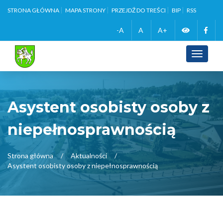
STRONA GŁÓWNA
MAPA STRONY
PRZEJDŹ DO TREŚCI
BIP
RSS
Zmień
Face
-A
A
A+
wersję
Toggle
navigati
kontrasto
Asystent osobisty osoby z
niepełnosprawnością
Strona główna
Aktualności
Asystent osobisty osoby z niepełnosprawnością